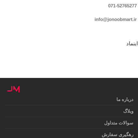
071-52765
277
info@jonoobmart.i
r
اینماد
درباره ما
وبلاگ
سوالات متداول
رهگیری سفارش