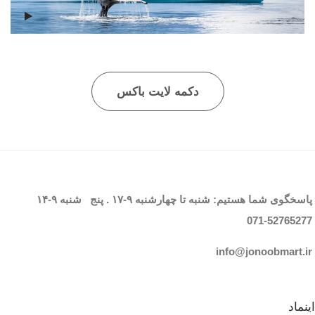
دکمه لایت باکس
پاسخگوی شما هستیم: شنبه تا چهارشنبه
۹-۱۷
. پنج شنبه
۹-۱۴
071-52765
277
info@jonoobmart.i
r
اینماد