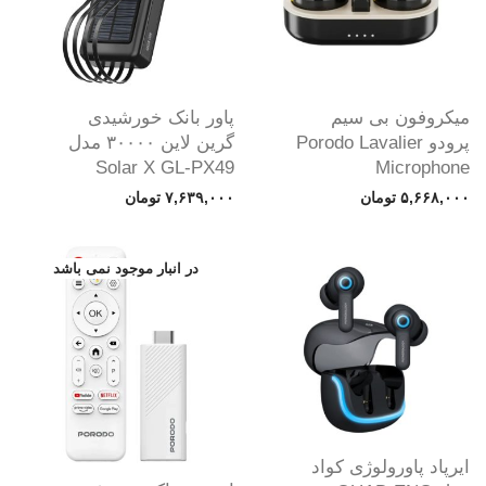
میکروفون بی سیم
پاور بانک خورشیدی
پرودو Porodo Lavalier
گرین لاین ۳۰۰۰۰ مدل
Solar X GL-PX49
Microphone
۵,۶۶۸,۰۰۰
تومان
۷,۶۳۹,۰۰۰
تومان
ایرپاد پاورولوژی کواد