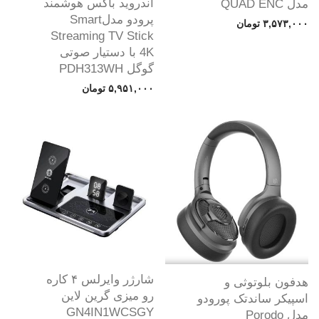
اندروید باکس هوشمند
مدل QUAD ENC
پرودو مدلSmart
۳,۵۷۳,۰۰۰
تومان
Streaming TV Stick
4K با دستیار صوتی
گوگل PDH313WH
۵,۹۵۱,۰۰۰
تومان
شارژر وایرلس ۴ کاره
هدفون بلوتوثی و
رو میزی گرین لاین
اسپیکر ساندتک پورودو
GN4IN1WCSGY
مدل Porodo