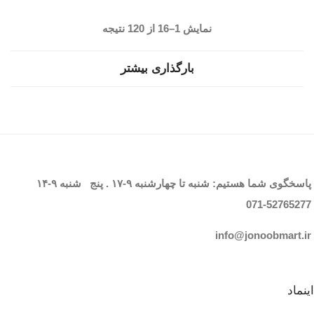
Sorted
نمایش 1–16 از 120 نتیجه
by
بارگذاری بیشتر
latest
پاسخگوی شما هستیم: شنبه تا چهارشنبه
۹-۱۷
. پنج شنبه
۹-۱۴
071-52765
277
info@jonoobmart.i
r
اینماد