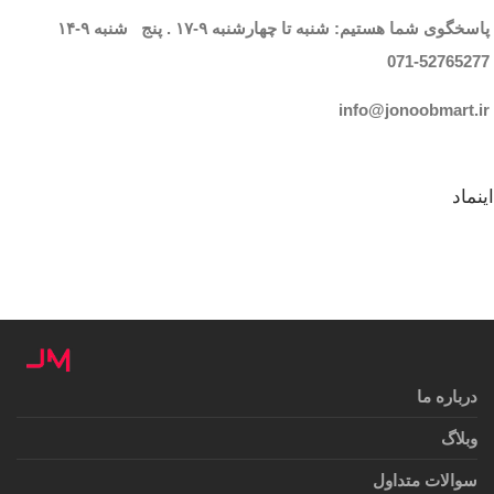
پاسخگوی شما هستیم: شنبه تا چهارشنبه
۹-۱۷
. پنج شنبه
۹-۱۴
071-52765
277
info@jonoobmart.i
r
اینماد
درباره ما
وبلاگ
سوالات متداول