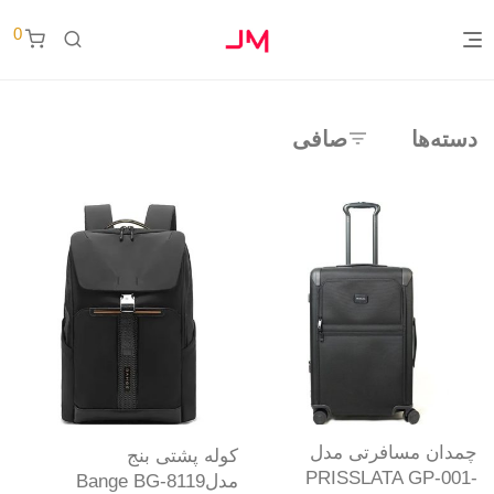
0
دسته‌ها
صافی
چمدان مسافرتی مدل
کوله پشتی بنج
PRISSLATA GP-001-
مدلBange BG-8119