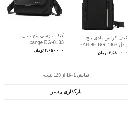
کیف دوشی بنج مدل
کیف کراس بادی بنج
bange BG-8133
مدل BANGE BG-7868
۴,۶۵۰,۰۰۰
تومان
۴,۵۸۰,۰۰۰
تومان
Sorted
نمایش 1–16 از 120 نتیجه
by
بارگذاری بیشتر
latest