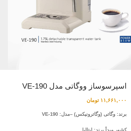
اسپرسوساز ووگاتی مدل VE-190
۱۱,۶۶۱,۰۰۰
تومان
برند: وگاتی (وگاترونیکس) –مدل: VE-190
کشور مبدأ برند: ایتالیا