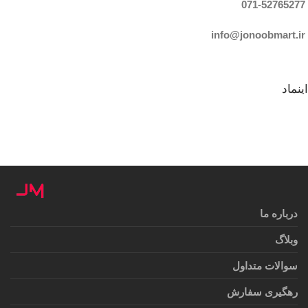
071-52765
277
info@jonoobmart.i
r
اینماد
درباره ما
وبلاگ
سوالات متداول
رهگیری سفارش