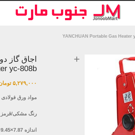
er yc-808b
۵,۲۷۹,۰۰۰
تومان
مواد ورق فولادی م
رنگ مشکی/قرمز (
اندازه 25x24x20cm/9.84×9.45×7.87 اینچ