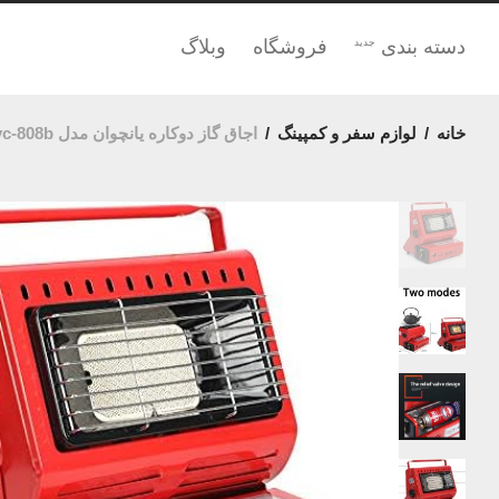
دسته بندی
فروشگاه
وبلاگ
جدید
خانه
/
لوازم سفر و کمپینگ
/
اجاق گاز دوکاره یانچوان مدل YANCHUAN Portable Gas Heater yc-808b