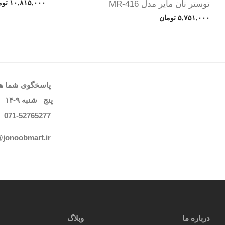
۱۰,۸۱۵,۰۰۰
توم
توستر نان مایر مدل MR-416
۵,۷۵۱,۰۰۰
تومان
پاسخگوی شما هست
پنج شنبه
۹-۱۴
071-52765
277
@jonoobmart.i
r
درباره ما
وبلاگ