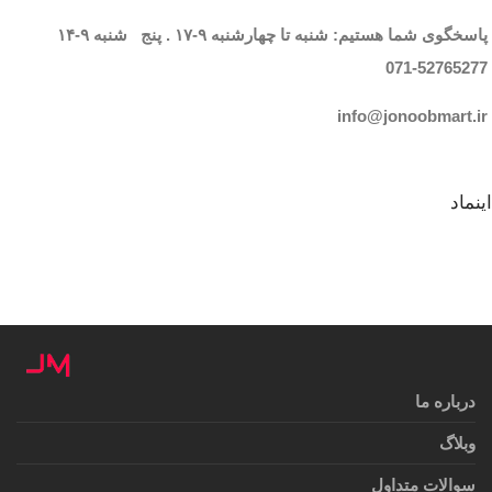
پاسخگوی شما هستیم: شنبه تا چهارشنبه
۹-۱۷
. پنج شنبه
۹-۱۴
071-52765
277
info@jonoobmart.i
r
اینماد
درباره ما
وبلاگ
سوالات متداول