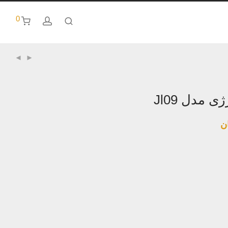
0
 مدل Jl09
ن