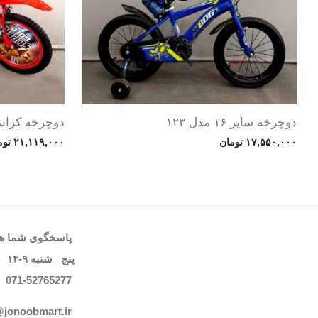
دوچرخه سایر ۱۶ مدل ۱۲۳
دوچرخه کراس سایز ۱۶ 
۱۷,۵۵۰,۰۰۰
تومان
۲۱,۱۱۹,۰۰۰
توم
پاسخگوی شما هست
پنج شنبه
۹-۱۴
071-52765
277
@jonoobmart.i
r