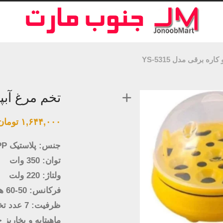
ره برقی مدل YS-5315
تخم مرغ آبپز د
۱,۶۴۴,۰۰۰
تومان
جنس: پلاستیک PP + پلاستیک ABS + استیل ضد زنگ + آلومینیوم
توان: 350 وات
ولتاژ: 220 ولت
فرکانس: 50-60 هرتز
ظرفیت: 7 عدد تخم مرغ
ماهیتابه و بخارپز چند 