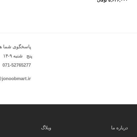
۵,۶۳۶,۰۰۰
تومان
پاسخگوی شما هست
پنج شنبه
۹-۱۴
071-52765
277
@jonoobmart.i
r
درباره ما
وبلاگ