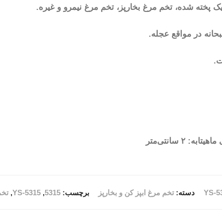
ک پخته شده، تخم مرغ بخارپز، تخم مرغ نیمرو و غیره.
حانه در مواقع عجله.
ت.
دسته:
تخم مرغ ابپز کن و بخارپز
برچسب:
5315
,
YS-5315
,
تخم