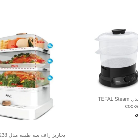
بخارپز تفال مدل TEFAL Steam
cook
ن
بخارپز راف سه طبقه مدل R.5238