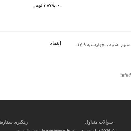
۷,۸۷۹,۰۰۰
تومان
اینماد
یم: شنبه تا چهارشنبه
۹-۱۷
.
info
سوالات متداول
رهگیری سفارش
©
2026
تمام حقوق برای jonoobmart.ir محفوظ است