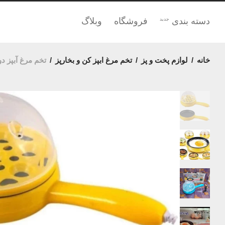
دسته بندی
فروشگاه
وبلاگ
جدید
خانه
/
لوازم پخت و پز
/
تخم مرغ ابپز کن و بخارپز
/
تخم مرغ آبپز دو کا