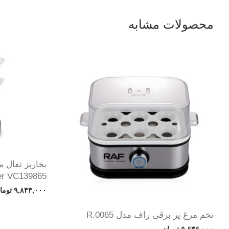
محصولات مشابه
er VC139865
۹,۸۴۴,۰۰۰
توما
تخم مرغ پز برقی راف مدل R.0065