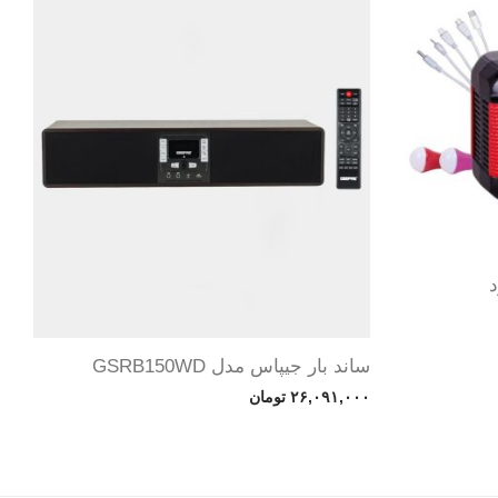
ساند بار جیپاس مدل GSRB150WD
۲۶,۰۹۱,۰۰۰
تومان