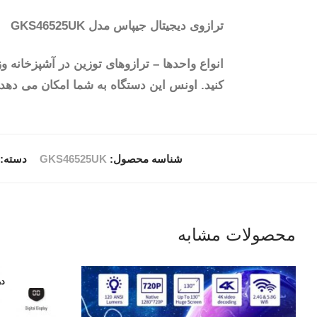
ترازوی دیجیتال جیپاس مدل GKS46525UK
کنید. اونس این دستگاه به شما امکان می ده
شناسه محصول:
GKS46525UK
دسته:
محصولات مشابه