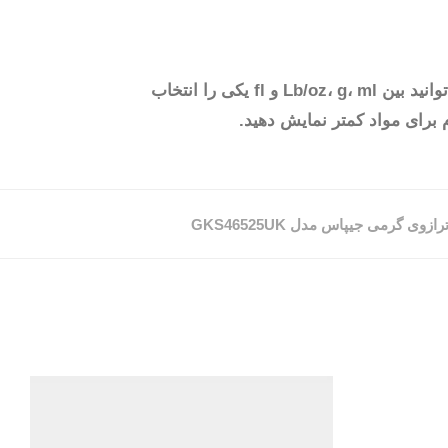
انواع واحدها – ترازوهای توزین در آشپزخانه وزن هر واحد اندازه گیری مناسب برای شما را نشان می دهد. می توانید بین Lb/oz، g، ml و fl یکی را انتخاب
برای مواد کمتر نمایش دهید.
رازوی گرمی جیپاس مدل GKS46525UK