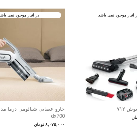
ش ۷۱۲
جارو عصایی شیائومی درما مد
dx700
ان
۸,۰۷۵,۰۰۰
تومان