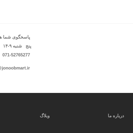
پاسخگوی شما هست
پنج شنبه
۹-۱۴
071-52765
277
@jonoobmart.i
r
درباره ما
وبلاگ