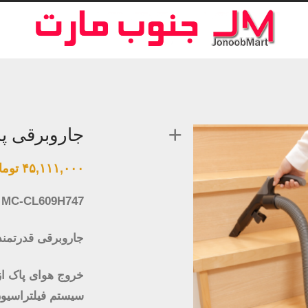
جاروبرقی پاناسو
۴۵,۱۱۱,۰۰۰
توما
MC-CL609H747
جاروبرقی قدرتمند بدون کیسه سیک