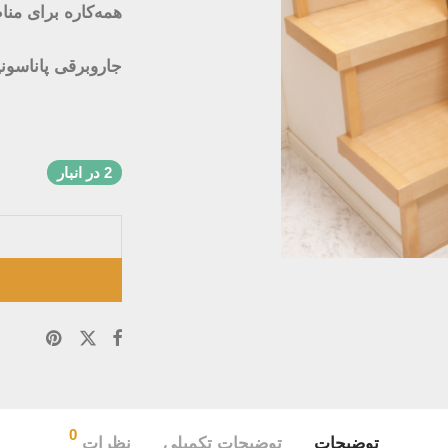
همه‌کاره برای من
جاروبرقی پاناسونیک L609
2 در انبار
0
توضیحات
توضیحات تکمیلی
نظرات