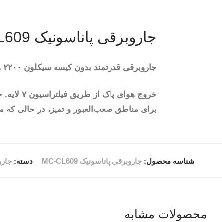
جاروبرقی پاناسونیک MC-CL609
جاروبرقی قدرتمند بدون کیسه سیکلون ۲۲۰۰ وات با فیلتر HEPA MC-CL609
برای مناطق صعب‌العبور و تمیز، در حالی که م
شناسه محصول:
جاروبرقی پاناسونیک MC-CL609
دسته:
جارو
محصولات مشابه