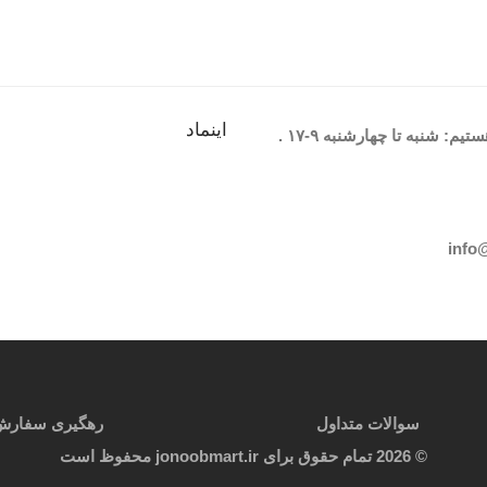
اینماد
یم: شنبه تا چهارشنبه
۹-۱۷
.
info
سوالات متداول
رهگیری سفارش
©
2026
تمام حقوق برای jonoobmart.ir محفوظ است