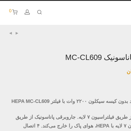
0
نیک MC-CL609
ن
لون ۲۲۰۰ وات با فیلتر HEPA MC-CL609
خروج هوای پاک از طریق فیلتراسیون ۷ لایه. جاروبرقی پاناسونیک از طریق
سیستم فیلتراسیون ۷ لایه با HEPA، هوای پاک را خارج می‌کند. ۴ اتصال