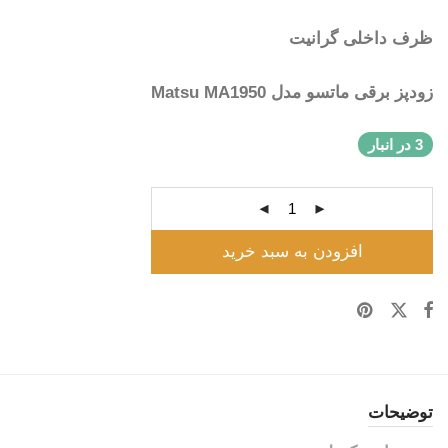
ظرف داخلی گرانیت
زودپز برقی ماتسو مدل Matsu MA1950
3 در انبار
افزودن به سبد خرید
توضیحات