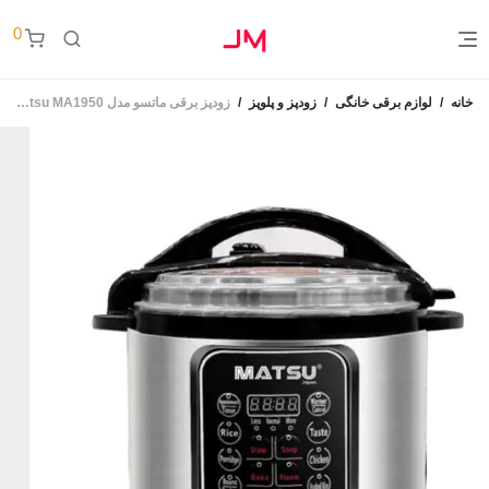
0
خانه
/
لوازم برقی خانگی
/
زودپز و پلوپز
/
زودپز برقی ماتسو مدل Matsu MA1950