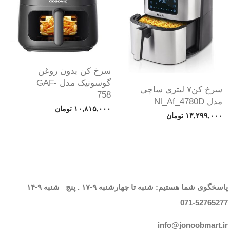
سرخ کن بدون روغن
گوسونیک مدل GAF-
سرخ کن۷ لیتری ساچی
758
مدل Nl_Af_4780D
۱۰,۸۱۵,۰۰۰
تومان
۱۳,۲۹۹,۰۰۰
تومان
پاسخگوی شما هستیم: شنبه تا چهارشنبه
۹-۱۷
. پنج شنبه
۹-۱۴
071-52765
277
info@jonoobmart.i
r