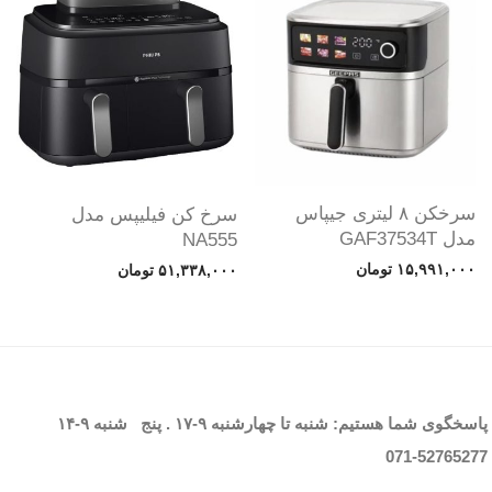
سرخکن ۸ لیتری جیپاس
سرخ کن فیلیپس مدل
مدل GAF37534T
NA555
۱۵,۹۹۱,۰۰۰
تومان
۵۱,۳۳۸,۰۰۰
تومان
پاسخگوی شما هستیم: شنبه تا چهارشنبه
۹-۱۷
. پنج شنبه
۹-۱۴
071-52765
277