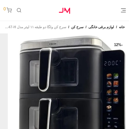
0
خانه
/
لوازم برقی خانگی
/
سرخ کن
/
سرخ کن ولگا دو طبقه ۱۱ لیتر مدل VOLGA-147-H
12
%
-