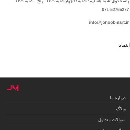
پاسخگوی شما هستیم: شنبه تا چهارشنبه
۹-۱۷
. پنج شنبه
۹-۱۴
071-52765
277
info@jonoobmart.i
r
اینماد
درباره ما
وبلاگ
سوالات متداول