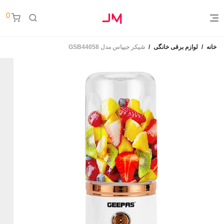
0
خانه
/
لوازم برقی خانگی
/
شیکر جیپاس مدل GSB44058