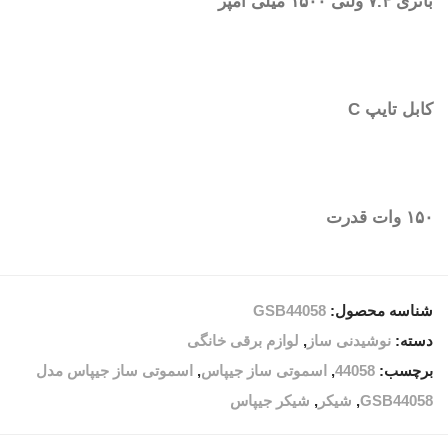
باتری ۷.۴ ولتی ۱۵۰۰ میلی آمپر
کابل تایپ C
۱۵۰ وات قدرت
شناسه محصول:
GSB44058
دسته:
نوشیدنی ساز
,
لوازم برقی خانگی
برچسب:
44058
,
اسموتی ساز جیپاس
,
اسموتی ساز جیپاس مدل
GSB44058
,
شیکر
,
شیکر جیپاس