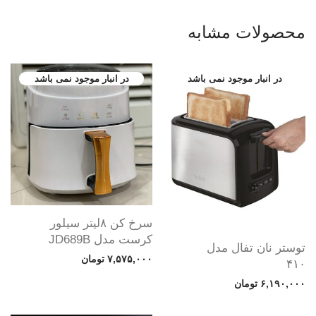
محصولات مشابه
سرخ کن ۸لیتر سیلور
کرست مدل JD689B
توستر نان تفال مدل
۷,۵۷۵,۰۰۰
تومان
۴۱۰
۶,۱۹۰,۰۰۰
تومان