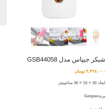
شیکر جیپاس مدل GSB44058
۴,۴۹۶,۰۰۰
تومان
ابعاد 30 × 15 × 30 سانتیمتر
برندGeepas