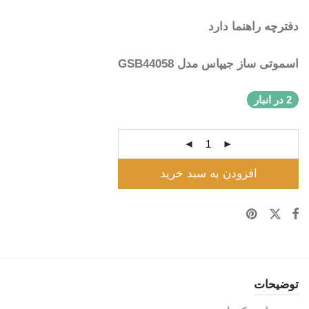
دفترچه راهنما دارد
اسموتی ساز جیپاس مدل GSB44058
2 در انبار
افزودن به سبد خرید
توضیحات