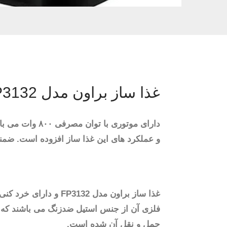
غذا ساز براون مدل Braun FP3132
دارای موتوری 
و عملکرد های این غذا ساز افزوده است. ضمنا طول سیم برق این غذا ساز ۰.۹ متر بوده 
حمل و نقل آن شده است.