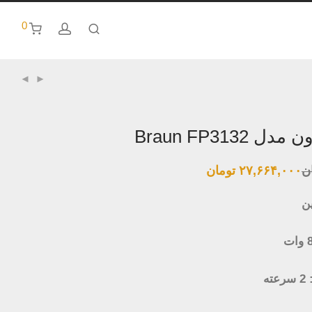
0
Braun FP3132
ن
۲۷,۶۶۴,۰۰۰
تومان
ن
ه