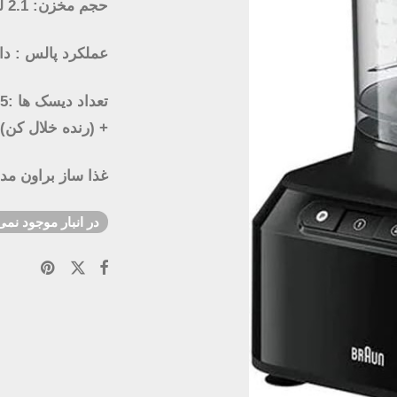
حجم مخزن: 2.1 لیتر
عملکرد پالس : دا
+ (رنده خلال کن)
غذا ساز براون مدل un FP3132
در انبار موجود نمی