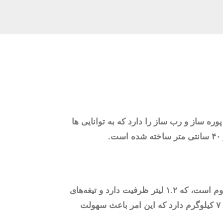
میر زن، پوره ساز و رب ساز را دارد که به توانایی ها
غذا ساز براون مدل FP3132 و دارای خرد کنی پلاستیکی با ظرفیت ۲.۱ لیتر و مخلوط کنی از جنس پلاستیک مقاوم است، که ۱.۲ لیتر ظرفیت دارد و تیغه‌های
فلزی آن از جنس استیل ضدزنگ می باشند که در برابر خوردگی بسیار مقاوم هستند. این محصول وزنی به جرم ۷ کیلوگرم دارد که این امر باعث سهولت