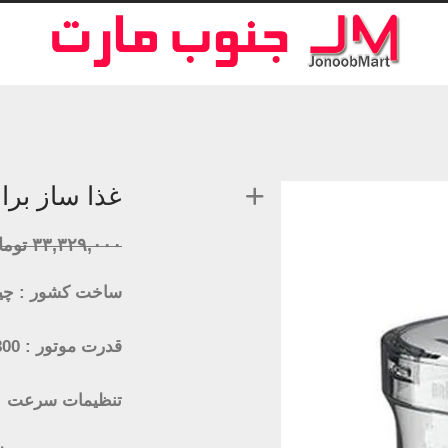
غذا ساز براون مدل 
۳۳,۳۲۹,۰۰۰
توما
ساخت کشور : چی
قدرت موتور : 800 وات
تنظیمات سرعت : 2 سرعت