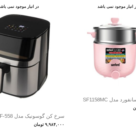
رد مدل SF1158MC
ن
سرخ کن گوسونیک مدل GAF-558
۹,۹۸۴,۰۰۰
تومان