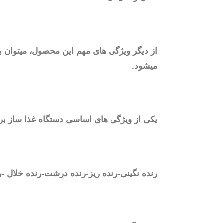
میشود.
یکی از ویژگی های اساسی دستگاه غذا ساز براون FP3132 وجود ۵ عدد رنده در شکل ها و کاربرد های متفاوت می باشد که ع
رنده نگینی-رنده ریز-رنده درشت-رنده خلال -