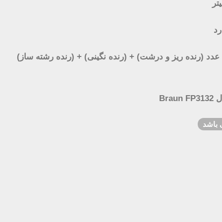
رد
تعداد دیسک ها :5 عدد (رنده ریز و درشت) + (رنده نگینی) + (رنده رشته ساز)
Bra
 باشد