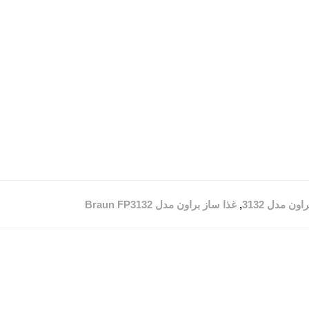
ون مدل 3132
,
غذا ساز براون مدل Braun FP3132