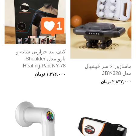
کتف بند حرارتی شانه و
بازو مدل Shoulder
Heating Pad NY-78
ماساژور ۶ سر فیشیال
مدل JBY-328
۱,۳۷۶,۰۰۰
تومان
۲,۸۳۲,۰۰۰
تومان