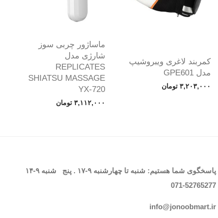
ماساژور چربی سوز
شارژی مدل
کمربند لاغری ویبروشیپ
REPLICATES
مدل GPE601
SHIATSU MASSAGE
۳,۲۰۳,۰۰۰
تومان
YX-720
۳,۱۱۲,۰۰۰
تومان
پاسخگوی شما هستیم: شنبه تا چهارشنبه
۹-۱۷
. پنج شنبه
۹-۱۴
071-52765
277
info@jonoobmart.i
r