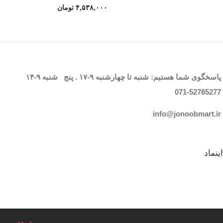
۴,۵۳۸,۰۰۰
تومان
پاسخگوی شما هستیم: شنبه تا چهارشنبه
۹-۱۷
. پنج شنبه
۹-۱۴
071-52765
277
info@jonoobmart.i
r
اینماد