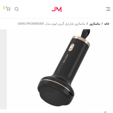
0
خانه
/
ماساژور
/
ماساژور شارژی گرین لیون مدل GNRLPROBMGBK