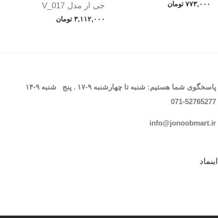
۷۷۳,۰۰۰
تومان
جی ار مدل V_017
۳,۱۱۲,۰۰۰
تومان
پاسخگوی شما هستیم: شنبه تا چهارشنبه
۹-۱۷
. پنج شنبه
۹-۱۴
071-52765
277
info@jonoobmart.i
r
اینماد