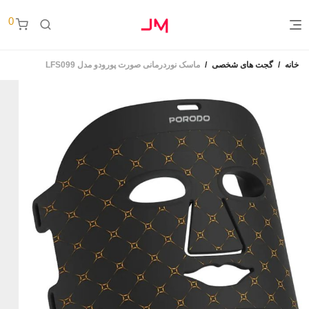
0
خانه
/
گجت های شخصی
/
ماسک نوردرمانی صورت پورودو مدل LFS099