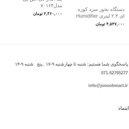
مدل۷۰۱۶۴
دستگاه بخور سرد کوزه
۲,۴۶۰,۰۰۰
تومان
ای ۲.۴ لیتری Humidifier
۴,۵۴۷,۰۰۰
تومان
پاسخگوی شما هستیم: شنبه تا چهارشنبه
۹-۱۷
. پنج شنبه
۹-۱۴
071-52765
277
info@jonoobmart.i
r
اینماد