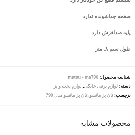
سیستم قطع کن خودکار دارد
صفحه جداشونده ندارد
پایه ضدلغزش دارد
طول سیم ۸. متر
شناسه محصول:
matsu - ma790
دسته:
لوازم برقی خانگی
,
لوازم پخت و پز
برچسب:
نان پز ماتسو
,
نان پز ماتسو مدل 790
محصولات مشابه