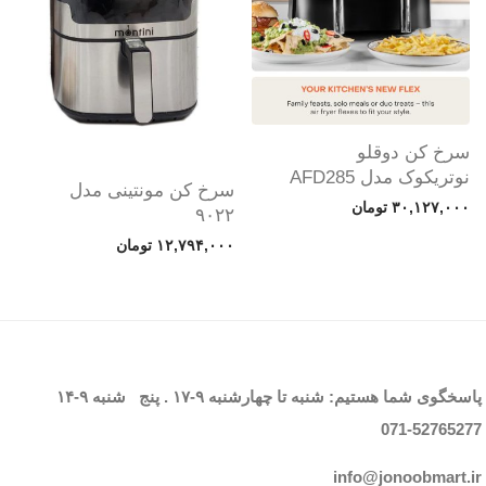
سرخ کن دوقلو
نوتریکوک مدل AFD285
سرخ کن مونتینی مدل
۳۰,۱۲۷,۰۰۰
تومان
۹۰۲۲
۱۲,۷۹۴,۰۰۰
تومان
پاسخگوی شما هستیم: شنبه تا چهارشنبه
۹-۱۷
. پنج شنبه
۹-۱۴
071-52765
277
info@jonoobmart.i
r