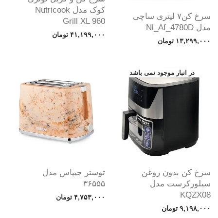
کوک مدل Nutricook
سرخ کن۷ لیتری ساچی
Grill XL 960
مدل Nl_Af_4780D
۴۱,۱۹۹,۰۰۰
تومان
۱۳,۲۹۹,۰۰۰
تومان
سرخ کن بدون روغن
توستر جیپاس مدل
سیلورکرست مدل
۳۶۵۵۵
KQZX08
۴,۷۵۳,۰۰۰
تومان
۹,۱۹۸,۰۰۰
تومان