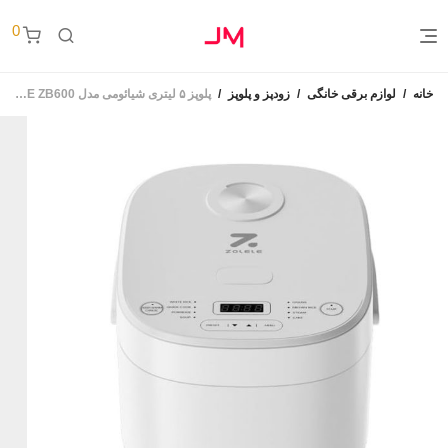
0
خانه
/
لوازم برقی خانگی
/
زودپز و پلوپز
/
پلوپز ۵ لیتری شیائومی مدل Xiaomi ZOLELE ZB600