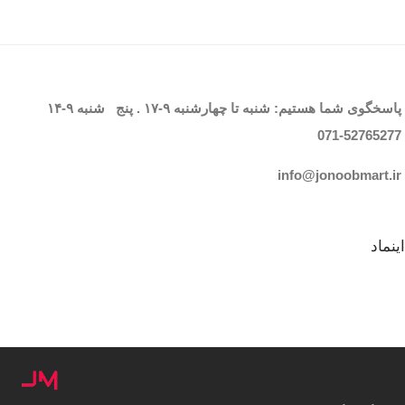
پاسخگوی شما هستیم: شنبه تا چهارشنبه
۹-۱۷
. پنج شنبه
۹-۱۴
071-52765
277
info@jonoobmart.i
r
اینماد