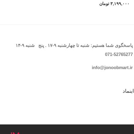
۳,۱۹۹,۰۰۰
تومان
پاسخگوی شما هستیم: شنبه تا چهارشنبه
۹-۱۷
. پنج شنبه
۹-۱۴
071-52765
277
info@jonoobmart.i
r
اینماد