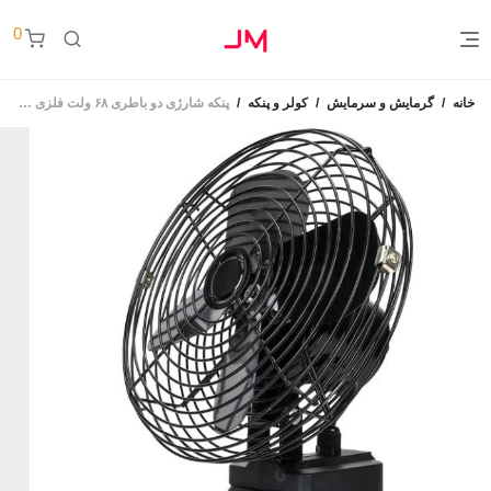
0
خانه
/
گرمایش و سرمایش
/
کولر و پنکه
/
پنکه شارژی دو باطری ۶۸ ولت فلزی مدل Gd-S90