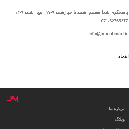
پاسخگوی شما هستیم: شنبه تا چهارشنبه
۹-۱۷
. پنج شنبه
۹-۱۴
071-52765
277
info@jonoobmart.i
r
اینماد
درباره ما
وبلاگ