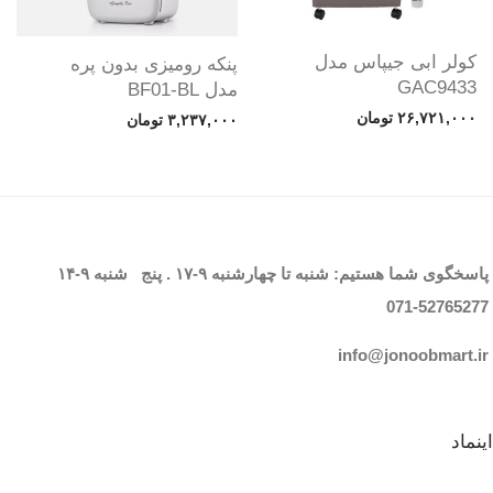
کولر ابی جیپاس مدل
پنکه رومیزی بدون پره
GAC9433
مدل BF01-BL
۲۶,۷۲۱,۰۰۰
تومان
۳,۲۳۷,۰۰۰
تومان
پاسخگوی شما هستیم: شنبه تا چهارشنبه
۹-۱۷
. پنج شنبه
۹-۱۴
071-52765
277
info@jonoobmart.i
r
اینماد