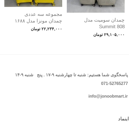
مجموعه سه عددی
چمدان سومیت مدل
چمدان مونزا مدل ۱۶۸۸
Summit 808
۲۲,۲۳۴,۰۰۰
تومان
۲۹,۱۰۵,۰۰۰
تومان
پاسخگوی شما هستیم: شنبه تا چهارشنبه
۹-۱۷
. پنج شنبه
۹-۱۴
071-52765
277
info@jonoobmart.i
r
اینماد