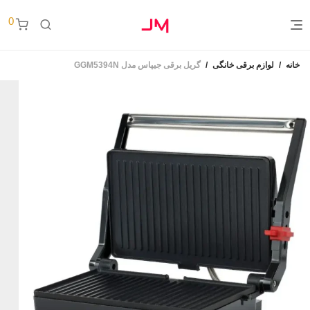
0
خانه
/
لوازم برقی خانگی
/
گریل برقی جیپاس مدل GGM5394N