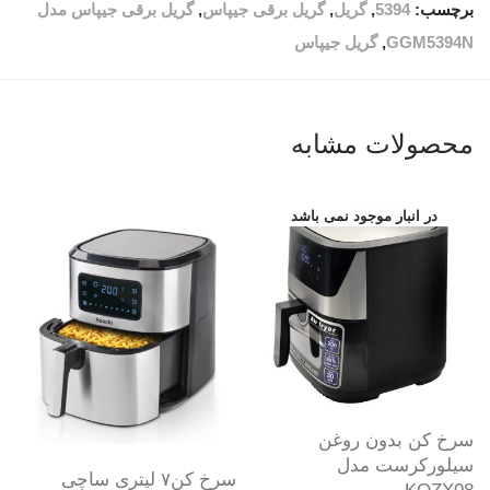
برچسب:
5394
,
گریل
,
گریل برقی جیپاس
,
گریل برقی جیپاس مدل
GGM5394N
,
گریل جیپاس
محصولات مشابه
سرخ کن بدون روغن
سیلورکرست مدل
سرخ کن۷ لیتری ساچی