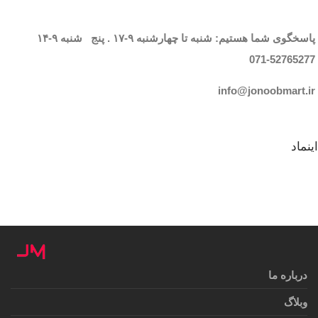
پاسخگوی شما هستیم: شنبه تا چهارشنبه
۹-۱۷
. پنج شنبه
۹-۱۴
071-52765
277
info@jonoobmart.i
r
اینماد
درباره ما
وبلاگ