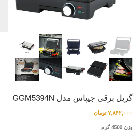
گریل برقی جیپاس مدل GGM5394N
۷,۸۴۲,۰۰۰
تومان
وزن 4500 گرم