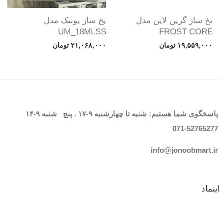
یخ ساز گرین لاین مدل
یخ ساز یونیک مدل
UM_18MLSS
FROST CORE
۱۹,۵۵۹,۰۰۰
تومان
۲۱,۰۶۸,۰۰۰
تومان
پاسخگوی شما هستیم: شنبه تا چهارشنبه
۹-۱۷
. پنج شنبه
۹-۱۴
071-52765
277
info@jonoobmart.i
r
اینماد