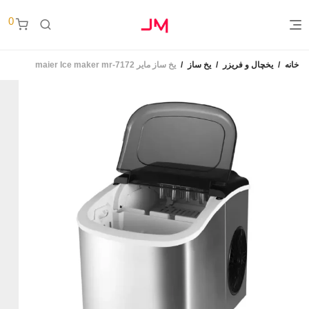
0
خانه
/
یخچال و فریزر
/
یخ ساز
/
یخ ساز مایر maier Ice maker mr-7172