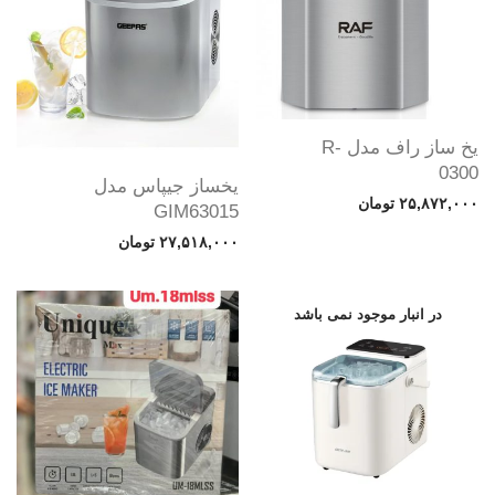
یخ ساز راف مدل R-
0300
یخساز جیپاس مدل
۲۵,۸۷۲,۰۰۰
تومان
GIM63015
۲۷,۵۱۸,۰۰۰
تومان