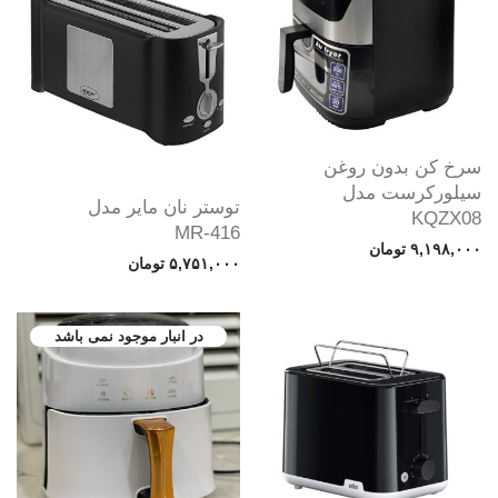
سرخ کن بدون روغن
سیلورکرست مدل
توستر نان مایر مدل
KQZX08
MR-416
۹,۱۹۸,۰۰۰
تومان
۵,۷۵۱,۰۰۰
تومان