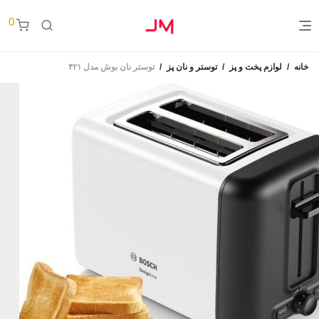
0
خانه
/
لوازم پخت و پز
/
توستر و نان پز
/
توستر نان بوش مدل ۴۲۱