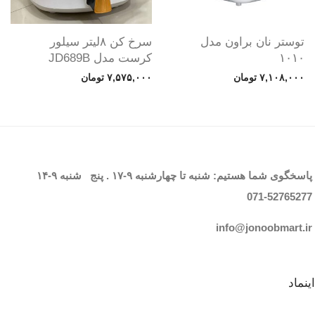
توستر نان براون مدل
سرخ کن ۸لیتر سیلور
۱۰۱۰
کرست مدل JD689B
۷,۱۰۸,۰۰۰
تومان
۷,۵۷۵,۰۰۰
تومان
پاسخگوی شما هستیم: شنبه تا چهارشنبه
۹-۱۷
. پنج شنبه
۹-۱۴
071-52765
277
info@jonoobmart.i
r
اینماد