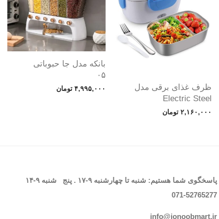
بانکه مدل جا حبوباتی
۰۵
ظرف غذای برقی مدل
۴,۹۹۵,۰۰۰
تومان
Electric Steel
۲,۱۶۰,۰۰۰
تومان
پاسخگوی شما هستیم: شنبه تا چهارشنبه
۹-۱۷
. پنج شنبه
۹-۱۴
071-52765
277
info@jonoobmart.i
r