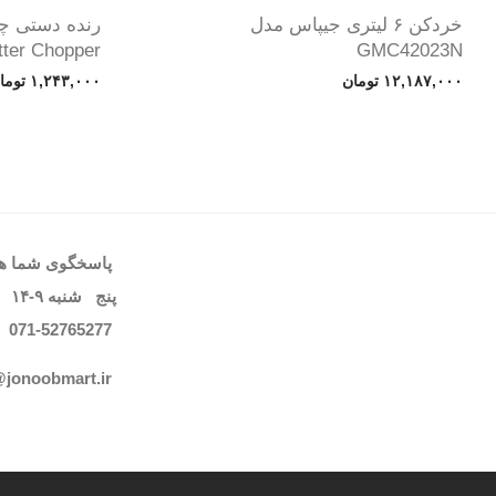
خردکن ۶ لیتری جیپاس مدل
tter Chopper
GMC42023N
۱۲,۱۸۷,۰۰۰
تومان
۱,۲۴۳,۰۰۰
توما
پاسخگوی شما هست
پنج شنبه
۹-۱۴
071-52765
277
@jonoobmart.i
r