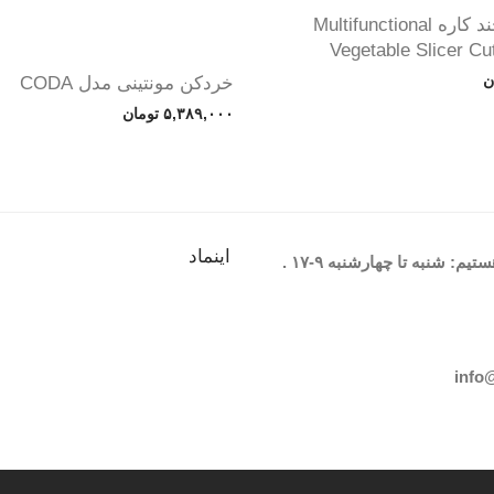
رنده دستی چند کاره Multifunctional
Vegetable Slicer Cu
ن
خردکن مونتینی مدل CODA
۵,۳۸۹,۰۰۰
تومان
اینماد
یم: شنبه تا چهارشنبه
۹-۱۷
.
info