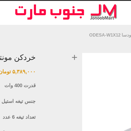
ODESA-W
خردکن مونتینی م
۵,۳۸۹,۰۰۰
تومان
قدرت 400 وات
جنس تیغه استيل 
تعداد تیغه 6 عدد