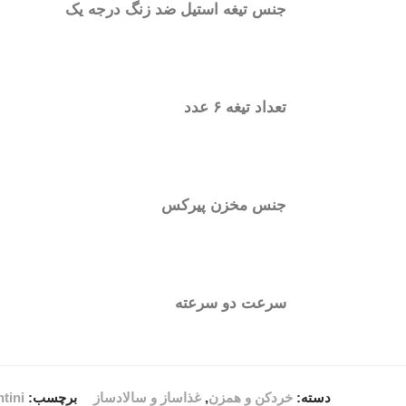
جنس تیغه استیل ضد زنگ درجه یک
تعداد تیغه ۶ عدد
جنس مخزن پیرکس
سرعت دو سرعته
دسته:
خردکن و همزن
,
غذاساز و سالادساز
برچسب:
tini