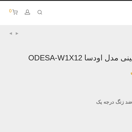
0
دل اودسا ODESA-W1X12
ضد زنگ درجه یک