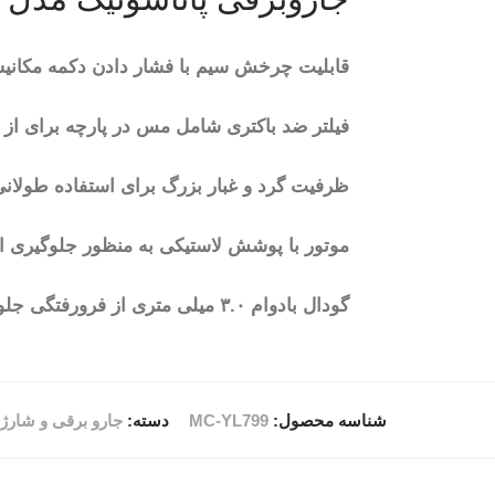
قابلیت چرخش سیم با فشار دادن دکمه مکانی
فیلتر ضد باکتری شامل مس در پارچه برای از ب
ظرفیت گرد و غبار بزرگ برای استفاده طولانی 
موتور با پوشش لاستیکی به منظور جلوگیری ا
گودال بادوام ۳.۰ میلی متری از فرورفتگی جلوگیری می کند. بدنه مقاوم با ضخامت ۰.۵ میلی متر.. نازل قابل تنظیم ۲ پله برای تمیز کردن چند منظوره
شناسه محصول:
MC-YL799
دسته:
جارو برقی و شارژ