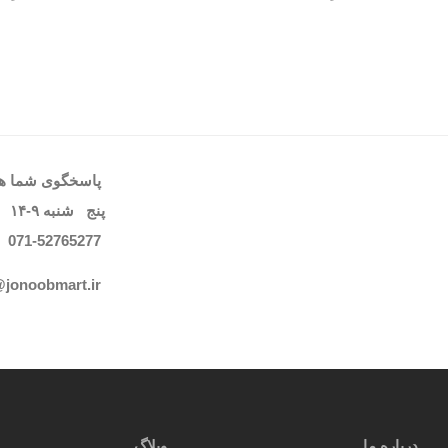
پاسخگوی شما هست
پنج شنبه
۹-۱۴
071-52765
277
@jonoobmart.i
r
درباره ما
وبلاگ