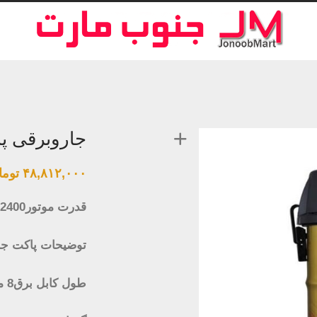
جاروبرقی پاناس
۴۸,۸۱۲,۰۰۰
توما
قدرت موتور2400 وات
توضیحات پاکت ج
طول کابل برق8 متر