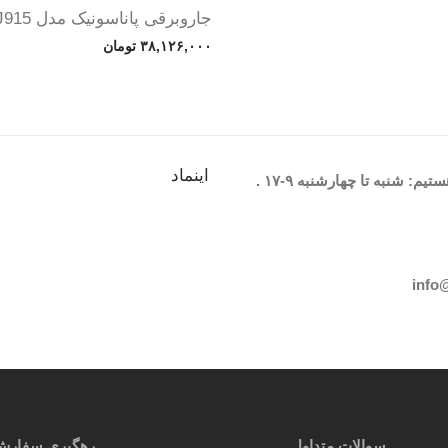
جاروبرقی پاناسونیک مدل MC-CJ915
۳۸,۱۲۶,۰۰۰
تومان
اینماد
یم: شنبه تا چهارشنبه
۹-۱۷
.
info
سوالات متداول
رهگیری سفارش