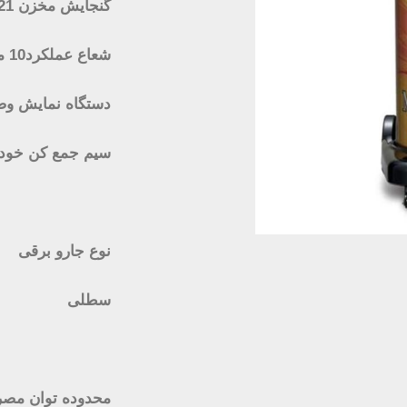
گنجایش مخزن 21 لیتر
شعاع عملکرد10 متر
دستگاه نمایش وض
سیم جمع کن خودک
نوع جارو برقی
سطلی
محدوده توان مص