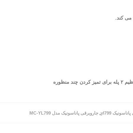
می کند.
ناسونیک yl799
,
جاروبرقی پاناسونیک مدل MC-YL799