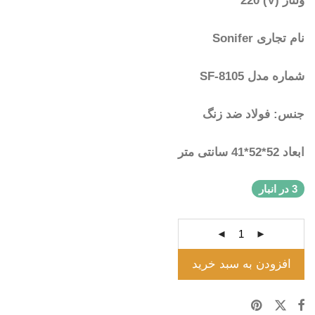
ولتاژ (V) 220
نام تجاری Sonifer
شماره مدل SF-8105
جنس: فولاد ضد زنگ
ابعاد 52*52*41 سانتی متر
3 در انبار
افزودن به سبد خرید