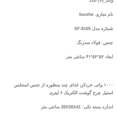
ولتاژ (V) 220
نام تجاری Sonifer
شماره مدل SF-8105
جنس: فولاد ضدزنگ
ابعاد ۵۲*۵۲*۴۱ سانتی متر
۱۰۰۰ واتی خردکن غذای چند منظوره از جنس استنلس
استیل چرخ گوشت الکتریک ۶ لیتری
اندازه بسته تکی: 26X26X41 سانتی متر