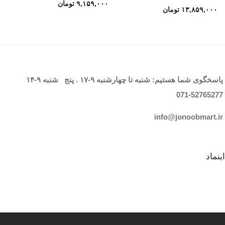
۹,۱۵۹,۰۰۰
تومان
۱۳,۸۵۹,۰۰۰
تومان
پاسخگوی شما هستیم: شنبه تا چهارشنبه
۹-۱۷
. پنج شنبه
۹-۱۴
071-52765
277
info@jonoobmart.i
r
اینماد