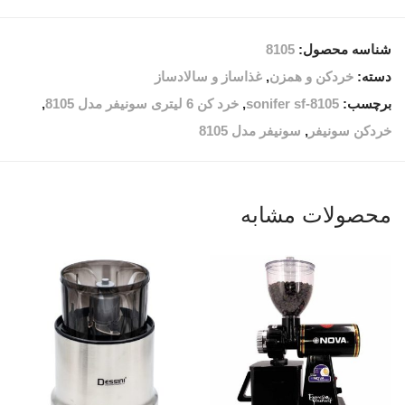
شناسه محصول:
8105
دسته:
خردکن و همزن
,
غذاساز و سالادساز
برچسب:
sonifer sf-8105
,
خرد کن 6 لیتری سونیفر مدل 8105
,
خردکن سونیفر
,
سونیفر مدل 8105
محصولات مشابه