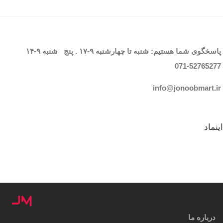
پاسخگوی شما هستیم: شنبه تا چهارشنبه
۹-۱۷
. پنج شنبه
۹-۱۴
071-52765
277
info@jonoobmart.i
r
اینماد
درباره ما