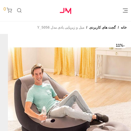
0
خانه
/
گجت های کاربردی
/
مبل و زیرپایی بادی مدل Y_5056
11
%
-