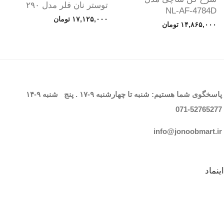
توستر نان فلر مدل ۲۹۰
NL-AF-4784D
۱۷,۱۲۵,۰۰۰
تومان
۱۴,۸۶۵,۰۰۰
تومان
پاسخگوی شما هستیم: شنبه تا چهارشنبه
۹-۱۷
. پنج شنبه
۹-۱۴
071-52765
277
info@jonoobmart.i
r
اینماد