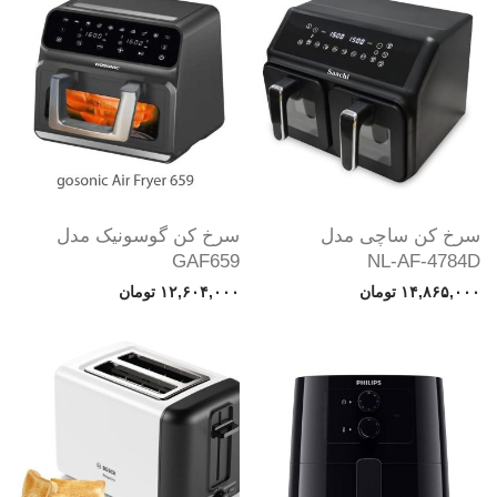
سرخ کن ساچی مدل
سرخ کن گوسونیک مدل
GAF659
NL-AF-4784D
۱۴,۸۶۵,۰۰۰
تومان
۱۲,۶۰۴,۰۰۰
تومان