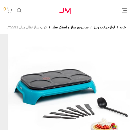
0
خانه
/
لوازم پخت و پز
/
ساندویچ ساز و اسنک ساز
/
کرپ ساز تفال مدل Tefal PY5593