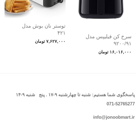
توستر نان بوش مدل
۴۲۱
سرخ کن فیلیپس مدل
۷,۶۲۷,۰۰۰
تومان
۹۲۰۰/۹۱
۱۶,۰۱۶,۰۰۰
تومان
پاسخگوی شما هستیم: شنبه تا چهارشنبه
۹-۱۷
. پنج شنبه
۹-۱۴
071-52765
277
info@jonoobmart.i
r