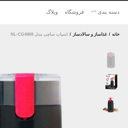
دسته بندی
فروشگاه
وبلاگ
جدید
خانه
/
غذاساز و سالادساز
/
اسیاب ساچی مدل NL-CG4969