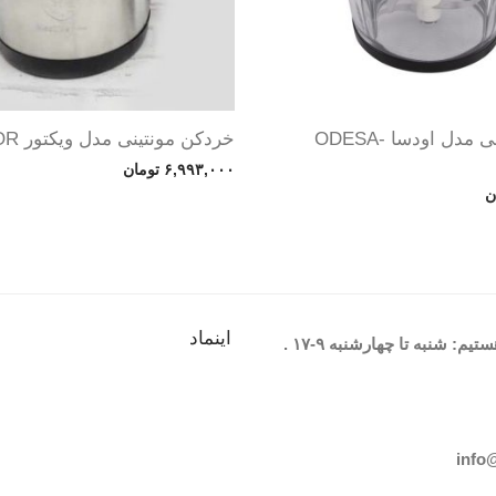
خردکن مونتینی مدل اودسا ODESA-
خردکن مونتینی مدل ویکتور VICTOR
۶,۹۹۳,۰۰۰
تومان
ن
اینماد
یم: شنبه تا چهارشنبه
۹-۱۷
.
info