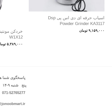
اسیاب حرفه ای دی اس پی Dsp
Powder Grinder KA3117
۹,۱۵۹,۰۰۰
تومان
W1X12
۵,۳۸۹,۰۰۰
توما
پاسخگوی شما هست
پنج شنبه
۹-۱۴
071-52765
277
@jonoobmart.i
r